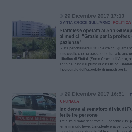
29 Dicembre 2017 17:13
SANTA CROCE SULL'ARNO
POLITICA 
Staffolese operata al San Giuse
ai medici: "Grazie per la professi
pazienza"
Si sta per chiudere il 2017 e c’è chi, guardan
tutto quello che ha passato. Lo ha fatto anch
cittadina di Staffoli (Santa Croce sull’Arno), p
anno delicato dal punto di vista fisico. Daniel
il personale dell’ospedale di Empoli per […]
29 Dicembre 2017 16:51
CRONACA
Incidente al semaforo di via di F
ferite tre persone
Tre auto si sono scontrate a Fucecchio e tre
ferite in modo lieve. L’incidente è avvenuto o
dicembre, poco dopo le 14 in via di Fucecchie