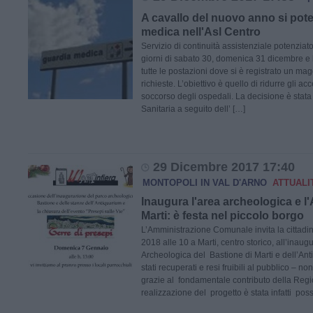
A cavallo del nuovo anno si pote
medica nell'Asl Centro
Servizio di continuità assistenziale potenziat
giorni di sabato 30, domenica 31 dicembre e 
tutte le postazioni dove si è registrato un ma
richieste. L’obiettivo è quello di ridurre gli ac
soccorso degli ospedali. La decisione è stat
Sanitaria a seguito dell’ […]
29 Dicembre 2017 17:40
MONTOPOLI IN VAL D'ARNO
ATTUALI
Inaugura l'area archeologica e l
Marti: è festa nel piccolo borgo
L’Amministrazione Comunale invita la cittadin
2018 alle 10 a Marti, centro storico, all’inaug
Archeologica del Bastione di Marti e dell’A
stati recuperati e resi fruibili al pubblico – n
grazie al fondamentale contributo della Reg
realizzazione del progetto è stata infatti poss