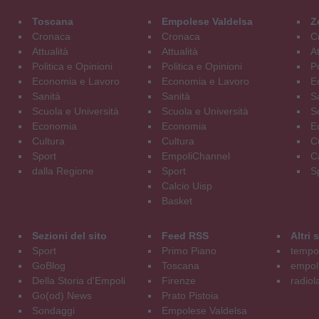
Toscana
Empolese Valdelsa
Z
Cronaca
Cronaca
C
Attualità
Attualità
At
Politica e Opinioni
Politica e Opinioni
Po
Economia e Lavoro
Economia e Lavoro
E
Sanità
Sanità
S
Scuola e Università
Scuola e Università
S
Economia
Economia
E
Cultura
Cultura
C
Sport
EmpoliChannel
C
dalla Regione
Sport
S
Calcio Uisp
Basket
Sezioni del sito
Feed RSS
Altri
Sport
Primo Piano
tempol
GoBlog
Toscana
empoli
Della Storia d'Empoli
Firenze
radiol
Go(od) News
Prato Pistoia
Sondaggi
Empolese Valdelsa