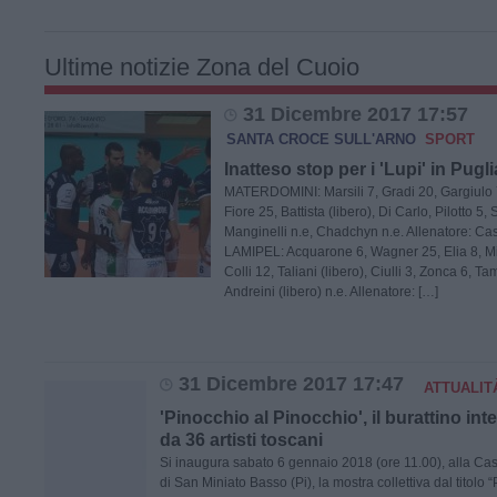
Ultime notizie Zona del Cuoio
31 Dicembre 2017 17:57
SANTA CROCE SULL'ARNO
SPORT
Inatteso stop per i 'Lupi' in Pugli
MATERDOMINI: Marsili 7, Gradi 20, Gargiulo 7
Fiore 25, Battista (libero), Di Carlo, Pilotto 5
Manginelli n.e, Chadchyn n.e. Allenatore: C
LAMIPEL: Acquarone 6, Wagner 25, Elia 8, Mi
Colli 12, Taliani (libero), Ciulli 3, Zonca 6, Ta
Andreini (libero) n.e. Allenatore: […]
31 Dicembre 2017 17:47
ATTUALIT
'Pinocchio al Pinocchio', il burattino int
da 36 artisti toscani
Si inaugura sabato 6 gennaio 2018 (ore 11.00), alla Cas
di San Miniato Basso (Pi), la mostra collettiva dal titolo 