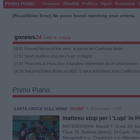
PRIMO PIANO
Cronaca
Attualità
Politica
Sport
Economia
[RoyalSlider Error] No posts found matching your criteria.
gonews
24
Tutte le notizie
17:57
Sport
|
Inatteso stop per i 'Lupi' in Puglia
17:47
'Pinocchio al Pinocchio', il burattino interpretato da 36 artisti toscani
16:59
Toscana
|
Enrico Rossi sul M5S: "Logica autoritaria, viola Costituzion
16:40
Pisa
|
Gli auguri ai pisani di Giusy De Fuoco (Fare con Tosi-Noi con l'I
16:32
Abetone Cutigliano
|
Quattro 18enni intossicati da monossido di carb
18:19
Primo Piano
19:02
Firenze
|
Messa di fine anno, le parole del Cardinale Betori
SANTA CROCE SULL'ARNO
SPORT
31 Dicembre - 17:57
Inatteso stop per i 'Lupi' in P
MATERDOMINI: Marsili 7, Gradi 20, Garg
Fiore 25, Battista (libero), Di Carlo, Pi
Manginelli n.e, Chadchyn n.e. Allenat