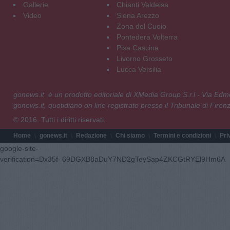
Gallerie
Chianti Valdelsa
Video
Siena Arezzo
Zona del Cuoio
Pontedera Volterra
Pisa Cascina
Livorno Grosseto
Lucca Versilia
gonews.it è un prodotto editoriale di XMedia Group S.r.l - Via E
gonews.it, quotidiano on line registrato presso il Tribunale di Fire
© 2016. Tutti i diritti riservati.
Home
gonews.it
Redazione
Chi siamo
Termini e condizioni
Pri
google-site-
verification=Dx35f_69DGXB8aDuY7ND2gTeySap4ZKCGtRYEl9Hm6A