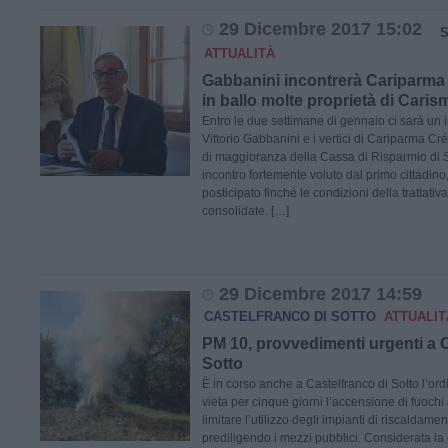
29 Dicembre 2017 15:02
S
ATTUALITÀ
Gabbanini incontrerà Cariparma
in ballo molte proprietà di Caris
Entro le due settimane di gennaio ci sarà un i
Vittorio Gabbanini e i vertici di Cariparma Cré
di maggioranza della Cassa di Risparmio di 
incontro fortemente voluto dal primo cittadino
posticipato finché le condizioni della trattativ
consolidate. […]
29 Dicembre 2017 14:59
CASTELFRANCO DI SOTTO
ATTUALIT
PM 10, provvedimenti urgenti a C
Sotto
È in corso anche a Castelfranco di Sotto l’ord
vieta per cinque giorni l’accensione di fuochi a
limitare l’utilizzo degli impianti di riscaldame
prediligendo i mezzi pubblici. Considerata l