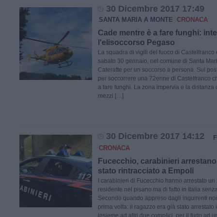
30 Dicembre 2017 17:49
SANTA MARIA A MONTE
CRONACA
Cade mentre è a fare funghi: int
l'elisoccorso Pegaso
La squadra di vigili del fuoco di Castelfranco 
sabato 30 gennaio, nel comune di Santa Maria
Cateratte per un soccorso a persona. Sul pos
per soccorrere una 72enne di Castelfranco c
a fare funghi. La zona impervia e la distanza
mezzi […]
30 Dicembre 2017 14:12
CRONACA
Fucecchio, carabinieri arrestan
stato rintracciato a Empoli
I carabinieri di Fucecchio hanno arrestato u
residente nel pisano ma di fatto in Italia senz
Secondo quando appreso dagli inquirenti non 
prima volta: il ragazzo era già stato arrestato
insieme ad altri due complici, per il furto ad 