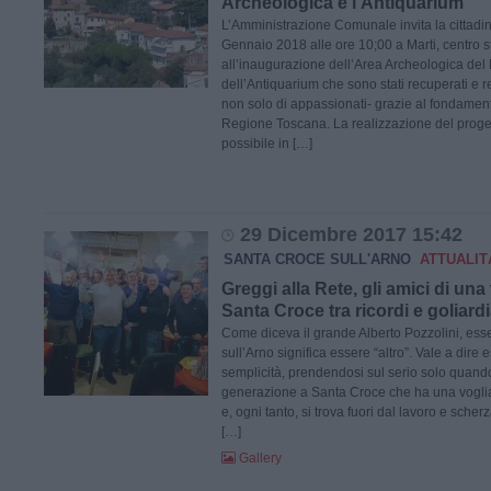
Archeologica e l'Antiquarium
L’Amministrazione Comunale invita la cittadin
Gennaio 2018 alle ore 10;00 a Marti, centro st
all’inaugurazione dell’Area Archeologica del 
dell’Antiquarium che sono stati recuperati e res
non solo di appassionati- grazie al fondament
Regione Toscana. La realizzazione del progetto
possibile in […]
29 Dicembre 2017 15:42
SANTA CROCE SULL'ARNO
ATTUALIT
Greggi alla Rete, gli amici di una
Santa Croce tra ricordi e goliard
Come diceva il grande Alberto Pozzolini, ess
sull’Arno significa essere “altro”. Vale a dire 
semplicità, prendendosi sul serio solo quando 
generazione a Santa Croce che ha una voglia
e, ogni tanto, si trova fuori dal lavoro e scher
[…]
Gallery