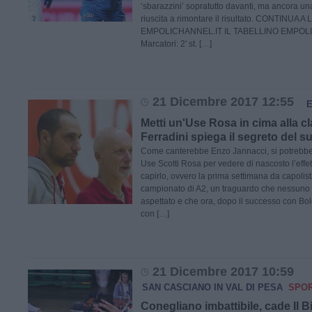
‘sbarazzini’ sopratutto davanti, ma ancora una
riuscita a rimontare il risultato. CONTINUA
EMPOLICHANNEL.IT IL TABELLINO EMPOLI
Marcatori: 2′ st. […]
21 Dicembre 2017 12:55
Metti un'Use Rosa in cima alla cl
Ferradini spiega il segreto del 
Come canterebbe Enzo Jannacci, si potrebbe 
Use Scotti Rosa per vedere di nascosto l’effet
capirlo, ovvero la prima settimana da capolista
campionato di A2, un traguardo che nessuno a
aspettato e che ora, dopo il successo con Bo
con […]
21 Dicembre 2017 10:59
SAN CASCIANO IN VAL DI PESA
SPO
Conegliano imbattibile, cade Il B