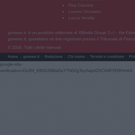
Pisa Cascina
Livorno Grosseto
Lucca Versilia
gonews.it è un prodotto editoriale di XMedia Group S.r.l - Via E
gonews.it, quotidiano on line registrato presso il Tribunale di Fire
© 2016. Tutti i diritti riservati.
Home
gonews.it
Redazione
Chi siamo
Termini e condizioni
Pri
google-site-
verification=Dx35f_69DGXB8aDuY7ND2gTeySap4ZKCGtRYEl9Hm6A