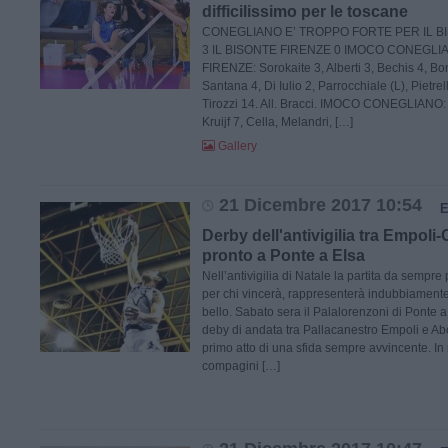
difficilissimo per le toscane
CONEGLIANO E’ TROPPO FORTE PER IL BI
3 IL BISONTE FIRENZE 0 IMOCO CONEGLIA
FIRENZE: Sorokaite 3, Alberti 3, Bechis 4, Bo
Santana 4, Di Iulio 2, Parrocchiale (L), Pietrel
Tirozzi 14. All. Bracci. IMOCO CONEGLIANO: B
Kruijf 7, Cella, Melandri, […]
Gallery
21 Dicembre 2017 10:54
Derby dell'antivigilia tra Empoli-
pronto a Ponte a Elsa
Nell’antivigilia di Natale la partita da sempre
per chi vincerà, rappresenterà indubbiamente 
bello. Sabato sera il Palalorenzoni di Ponte a 
deby di andata tra Pallacanestro Empoli e Abc
primo atto di una sfida sempre avvincente. In 
compagini […]