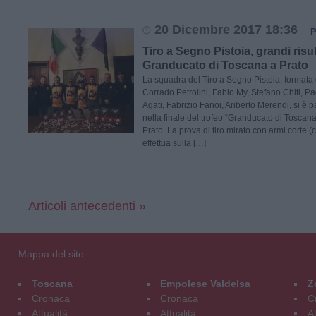
20 Dicembre 2017 18:36
P
Tiro a Segno Pistoia, grandi risul
Granducato di Toscana a Prato
La squadra del Tiro a Segno Pistoia, formata
Corrado Petrolini, Fabio My, Stefano Chiti, Pa
Agati, Fabrizio Fanoi, Ariberto Merendi, si è p
nella finale del trofeo “Granducato di Toscana”
Prato. La prova di tiro mirato con armi corte (
effettua sulla […]
Articoli antecedenti »
Mappa del sito
Toscana
Empolese Valdelsa
Z
Cronaca
Cronaca
C
Attualità
Attualità
At