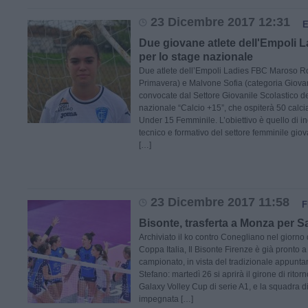
23 Dicembre 2017 12:31
Due giovane atlete dell'Empoli 
per lo stage nazionale
Due atlete dell’Empoli Ladies FBC Maroso Ro
Primavera) e Malvone Sofia (categoria Giova
convocate dal Settore Giovanile Scolastico de
nazionale “Calcio +15”, che ospiterà 50 calcia
Under 15 Femminile. L’obiettivo è quello di in
tecnico e formativo del settore femminile giov
[…]
23 Dicembre 2017 11:58
F
Bisonte, trasferta a Monza per S
Archiviato il ko contro Conegliano nel giorno 
Coppa Italia, Il Bisonte Firenze è già pronto a r
campionato, in vista del tradizionale appunt
Stefano: martedì 26 si aprirà il girone di rit
Galaxy Volley Cup di serie A1, e la squadra d
impegnata […]