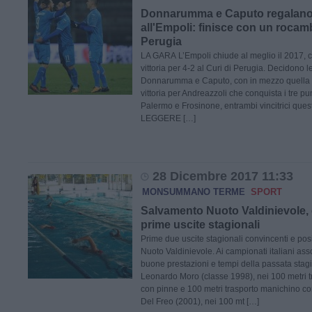
Donnarumma e Caputo regalano l
all'Empoli: finisce con un rocam
Perugia
LA GARA L’Empoli chiude al meglio il 2017, c
vittoria per 4-2 al Curi di Perugia. Decidono l
Donnarumma e Caputo, con in mezzo quella 
vittoria per Andreazzoli che conquista i tre pun
Palermo e Frosinone, entrambi vincitrici qu
LEGGERE […]
28 Dicembre 2017 11:33
MONSUMMANO TERME
SPORT
Salvamento Nuoto Valdinievole, 
prime uscite stagionali
Prime due uscite stagionali convincenti e pos
Nuoto Valdinievole. Ai campionati italiani assol
buone prestazioni e tempi della passata stag
Leonardo Moro (classe 1998), nei 100 metri 
con pinne e 100 metri trasporto manichino co
Del Freo (2001), nei 100 mt […]