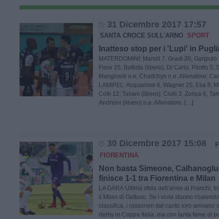
31 Dicembre 2017 17:57
SANTA CROCE SULL'ARNO
SPORT
Inatteso stop per i 'Lupi' in Pugli
MATERDOMINI: Marsili 7, Gradi 20, Gargiulo 7
Fiore 25, Battista (libero), Di Carlo, Pilotto 5
Manginelli n.e, Chadchyn n.e. Allenatore: C
LAMIPEL: Acquarone 6, Wagner 25, Elia 8, Mi
Colli 12, Taliani (libero), Ciulli 3, Zonca 6, Ta
Andreini (libero) n.e. Allenatore: […]
30 Dicembre 2017 15:08
F
FIORENTINA
Non basta Simeone, Calhanoglu fi
finisce 1-1 tra Fiorentina e Milan
LA GARA Ultima sfida dell’anno al Franchi, tra 
il Milan di Gattuso. Se i viola stanno risalend
classifica, i rossoneri dal canto loro arrivano sì
derby in Coppa Italia, ma con tanta fame di pu