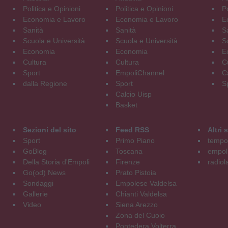
Politica e Opinioni
Politica e Opinioni
Po
Economia e Lavoro
Economia e Lavoro
E
Sanità
Sanità
S
Scuola e Università
Scuola e Università
S
Economia
Economia
E
Cultura
Cultura
C
Sport
EmpoliChannel
C
dalla Regione
Sport
S
Calcio Uisp
Basket
Sezioni del sito
Feed RSS
Altri
Sport
Primo Piano
tempol
GoBlog
Toscana
empoli
Della Storia d'Empoli
Firenze
radiol
Go(od) News
Prato Pistoia
Sondaggi
Empolese Valdelsa
Gallerie
Chianti Valdelsa
Video
Siena Arezzo
Zona del Cuoio
Pontedera Volterra