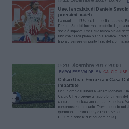
21 Dicembre 2017 10:47
Use, la scalata di Daniele Sesoldi
prossimi match
La maglia dell’Use ce l’ha cucita addosso. E
Daniele Sesoldi incarna il modello di giocator
società imposta tutto il suo lavoro sin dal set
uno che riesca piano piano a scalare i gradin
fino a diventare un punto fisso della prima s
20 Dicembre 2017 20:01
EMPOLESE VALDELSA
CALCIO UISP
Calcio Uisp, Ferruzza e Casa Cul
imbattute
Ogni giorno dal lunedì a venerdì gonews.it, i
Calcio UI, vi propone gli approfondimenti del ‘
campionato di lega amatori dell’Empolese Va
comprensorio del cuoio. Trovate queste notizi
quotidiani di Radio Lady e Radio Seisei. F
Culturale sono le due squadre della […]