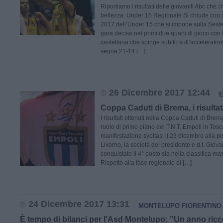
Riportiamo i risultati delle giovanili Abc che 
bellezza. Under 15 Regionale Si chiude con un
2017 dell’Under 15 che si impone sulla Sest
gara decisa nei primi due quarti di gioco con
castellana che spinge subito sull’acceleratore:
segna 21-14 […]
26 Dicembre 2017 12:44
Coppa Caduti di Brema, i risultat
I risultati ottenuti nella Coppa Caduti di Bre
ruolo di primo piano del T.N.T. Empoli in Tos
manifestazione svoltasi il 23 dicembre alla pis
Livorno, la società del presidente e d.t. Giovan
conquistato il 4° posto sia nella classifica m
Rispetto alla fase regionale di […]
24 Dicembre 2017 13:31
MONTELUPO FIORENTINO
È tempo di bilanci per l'Asd Montelupo: "Un anno ricc