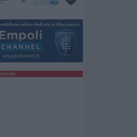
bblicità