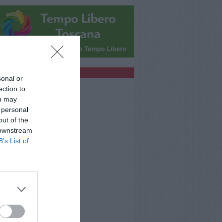
bblicità
sonal or
ection to
ou may
 personal
out of the
 downstream
B’s List of