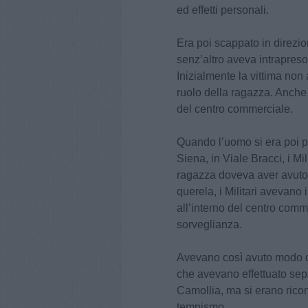
ed effetti personali.
Era poi scappato in direzi
senz’altro aveva intrapreso 
Inizialmente la vittima non
ruolo della ragazza. Anche 
del centro commerciale.
Quando l’uomo si era poi p
Siena, in Viale Bracci, i M
ragazza doveva aver avuto 
querela, i Militari avevano
all’interno del centro com
sorveglianza.
Avevano così avuto modo di 
che avevano effettuato separ
Camollia, ma si erano rico
tempismo.