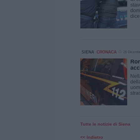
stav
domi
dice
SIENA
CRONACA
26 Dicemb
Rom
acc
Nell
dell
uomo
strao
Tutte le notizie di Siena
<< Indietro