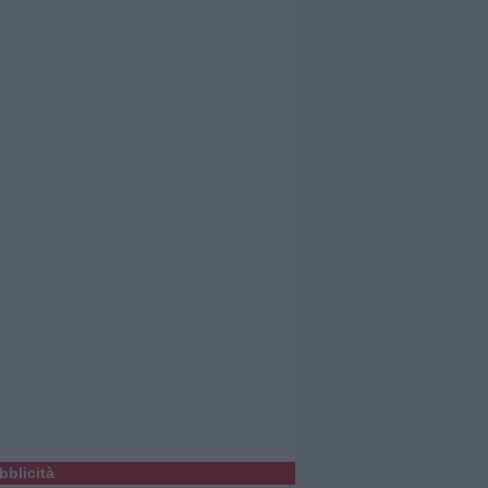
bblicità