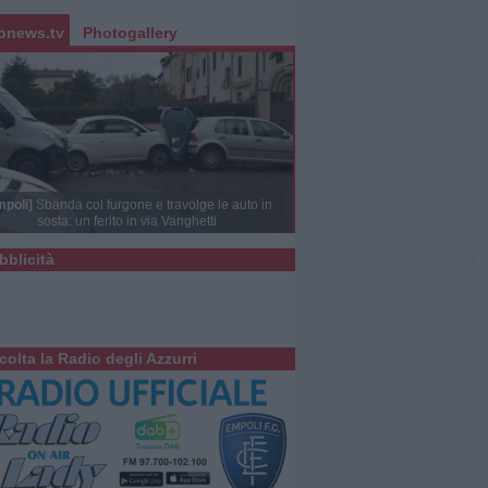
onews.tv
Photogallery
mpoli]
Sbanda col furgone e travolge le auto in
sosta: un ferito in via Vanghetti
bblicità
colta la Radio degli Azzurri