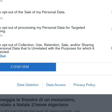
In
o opt-out of the Sale of my Personal Data.
In
to opt-out of processing my Personal Data for Targeted
ing.
re 2017
In
te sulle ore di sonno, 44enne
ionista viene scoperto e multato
o opt-out of Collection, Use, Retention, Sale, and/or Sharing
Mete
ersonal Data that Is Unrelated with the Purposes for which it
olizia Stradale di Siena ha scoperto, l’altro ieri,
lected.
amionista di 44 anni che, al fine di non
pu
Out
rvare le ore di riposo previste per chi guida i
[...]
CONFIRM
pu
Data Deletion
Data Access
Privacy Policy
re 2017
neggia le finestre di un monastero,
estato a Natale 27enne nigeriano
ra già macchiato dei reati di rapina e furto, ma