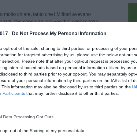
 molto chiare, tanto che i Militari avevano
ragazzi, che sono una loro vecchia conoscenza
savventure. Fatto sta che le immagini li
017 -
Do Not Process My Personal Information
onsabilità.
pu
to opt-out of the sale, sharing to third parties, or processing of your per
va addirittura immortalato il momento in cui i
formation for targeted advertising by us, please use the below opt-out s
o il borsello per recuperare denaro ed oggetti di
r selection. Please note that after your opt-out request is processed y
eing interest-based ads based on personal information utilized by us or
disclosed to third parties prior to your opt-out. You may separately opt-
ri avevano realizzato un album fotografico
losure of your personal information by third parties on the IAB’s list of
. This information may also be disclosed by us to third parties on the
IA
 foto dei due ragazzi e lo avevano sottoposto
Participants
that may further disclose it to other third parties.
esa.
uto dubbi nel riconoscerli e aveva pescato dal
l Data Processing Opt Outs
ue sospettati che già i Carabinieri avevano
 stati denunciati per furto aggravato e affidati
o opt-out of the Sharing of my personal data.
 Giudiziaria che valuterà le loro chiare posizioni.