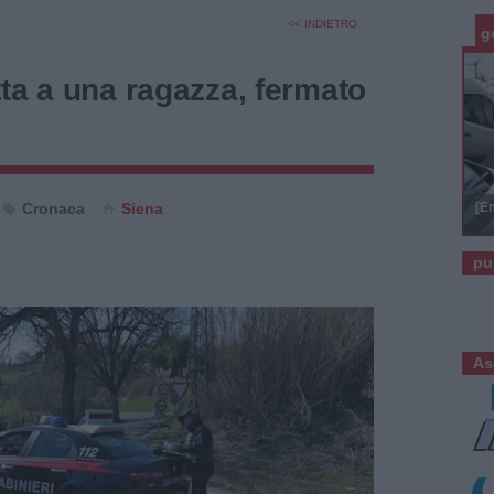
<< INDIETRO
g
ta a una ragazza, fermato
Cronaca
Siena
[E
pu
As