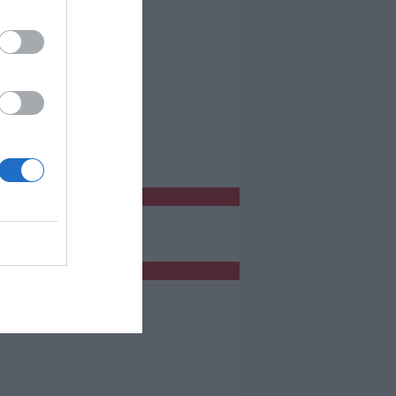
o Empoli
bblicità
bblicità