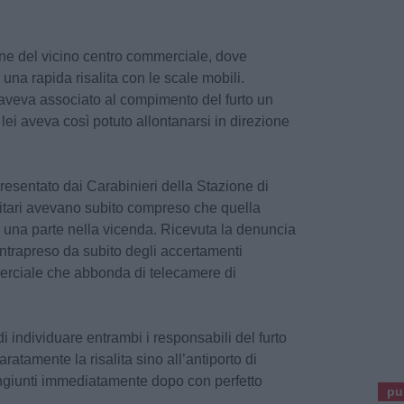
one del vicino centro commerciale, dove
una rapida risalita con le scale mobili.
 aveva associato al compimento del furto un
lei aveva così potuto allontanarsi in direzione
resentato dai Carabinieri della Stazione di
ilitari avevano subito compreso che quella
una parte nella vicenda. Ricevuta la denuncia
 intrapreso da subito degli accertamenti
merciale che abbonda di telecamere di
individuare entrambi i responsabili del furto
atamente la risalita sino all’antiporto di
ngiunti immediatamente dopo con perfetto
pu