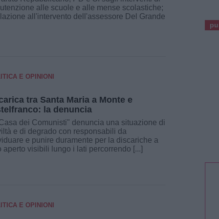
tenzione alle scuole e alle mense scolastiche;
elazione all'intervento dell'assessore Del Grande
pu
ITICA E OPINIONI
carica tra Santa Maria a Monte e
telfranco: la denuncia
Casa dei Comunisti" denuncia una situazione di
viltà e di degrado con responsabili da
viduare e punire duramente per la discariche a
o aperto visibili lungo i lati percorrendo [...]
ITICA E OPINIONI