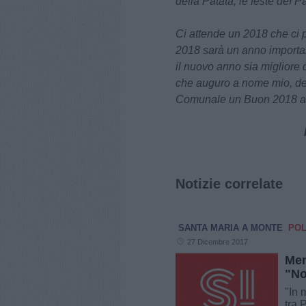
della Patata, le feste deI P
Ci attende un 2018 che ci po
2018 sarà un anno importan
il nuovo anno sia migliore 
che auguro a nome mio, del
Comunale un Buon 2018 a tut
Notizie correlate
SANTA MARIA A MONTE
POL
27 Dicembre 2017
Men
"No
"In 
tra 