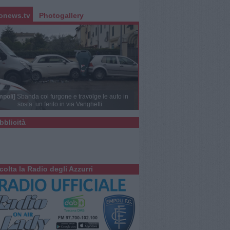
onews.tv
Photogallery
mpoli]
Sbanda col furgone e travolge le auto in
sosta: un ferito in via Vanghetti
bblicità
colta la Radio degli Azzurri