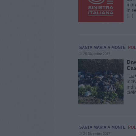
manu
in r
[...]
SANTA MARIA A MONTE
POL
25 Dicembre 2017
Dis
Cas
"La 
inci
indi
ciel
SANTA MARIA A MONTE
POL
24 Dicembre 2017