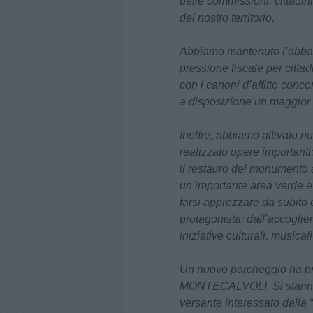
delle commissioni, cittadi
del nostro territorio.
Abbiamo mantenuto l’abbass
pressione fiscale per cittad
con i canoni d’affitto conco
a disposizione un maggior n
Inoltre, abbiamo attivato nu
realizzato opere important
il restauro del monumento a
un’importante area verde e l
farsi apprezzare da subito 
protagonista: dall’accoglie
iniziative culturali, musicali
Un nuovo parcheggio ha pr
MONTECALVOLI. Si stanno c
versante interessato dalla “