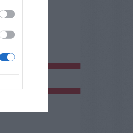
o Empoli
bblicità
bblicità