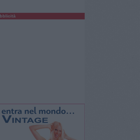
bblicità