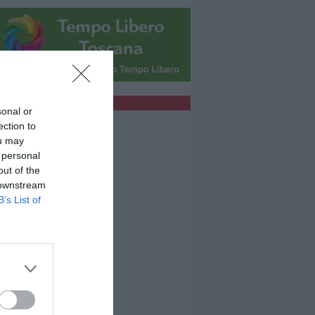
bblicità
sonal or
ection to
ou may
 personal
out of the
 downstream
B’s List of