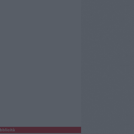
bblicità