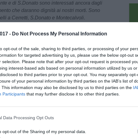
nte e di S.Donato sono interessati ancora dagli
mento che daranno dignità ai nostri morti. Sono
anelli a Cerretti, S.Donato e Montecalvoli.
zza e di manutenzione di numerose tratti di strade
017 -
Do Not Process My Personal Information
nziamento e l'efficientamento dell'illuminazione
pu
molti tratti di varie località. La nuova pista ciclo
to opt-out of the sale, sharing to third parties, or processing of your per
di Bientina. La realizzazione della nuova area
formation for targeted advertising by us, please use the below opt-out s
r selection. Please note that after your opt-out request is processed y
a grazie al lavoro del Consiglio Comunale dei
eing interest-based ads based on personal information utilized by us or
ortile che vorrei”. Numerosi i lavori per la
disclosed to third parties prior to your opt-out. You may separately opt-
 eseguiti nelle nostre scuole. Nuovi arredi e
losure of your personal information by third parties on the IAB’s list of
i a disposizione delle scuole oltre al
. This information may also be disclosed by us to third parties on the
IA
 progetti socio-educativi. La mensa scolastica si
Participants
that may further disclose it to other third parties.
ste nel menù con importanti progetti di
odotti locali tra cui la nostra “patata tosca”,
 al servizio del trasposto scolastico grazie alla
l Data Processing Opt Outs
o opt-out of the Sharing of my personal data.
 state messe in campo per valorizzare le