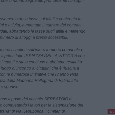
ni che ci hanno segnalato prontamente i bisogni
amento della tassa sui rifiuti e contenuto la
ini e attività, aumentato il numero dei contratti
rdati, abbattendo le tasse sugli affitti e mettendo
umero di alloggi a pressi accessibili.
merosi cantieri sull'intero territorio comunale e
i: il primo lotto di PIAZZA DELLA VITTORIA con
i caduti è stato concluso e abbiamo restituito
uogo di incontro ai cittadini che è riuscita a
con le numerose iniziative che l’hanno vista
nza della Madonna Pellegrina di Fatina alle
 e sportive.
eso il posto del vecchio SERBATOIO di
ompletando i lavori per la sistemazione del
frana” di via Repubblica. I cimiteri di
pu