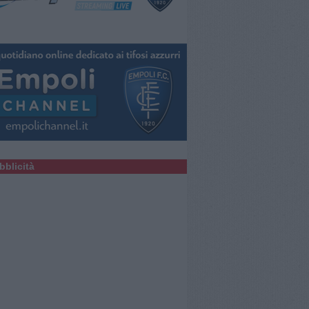
bblicità