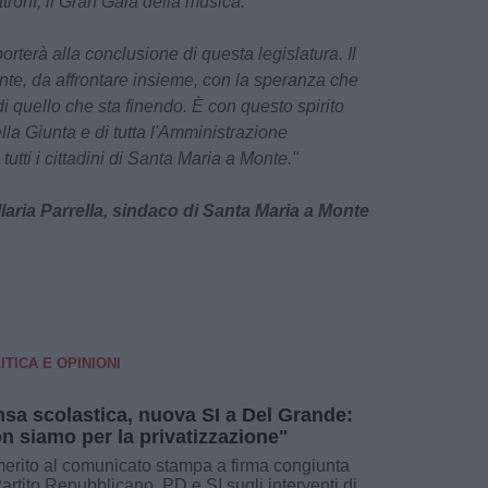
atronI, il Gran Galà della musica.
rterà alla conclusione di questa legislatura. Il
te, da affrontare insieme, con la speranza che
di quello che sta finendo. È con questo spirito
la Giunta e di tutta l'Amministrazione
ti i cittadini di Santa Maria a Monte."
Ilaria Parrella, sindaco di Santa Maria a Monte
ITICA E OPINIONI
sa scolastica, nuova SI a Del Grande:
n siamo per la privatizzazione"
merito al comunicato stampa a firma congiunta
Partito Repubblicano, PD e SI sugli interventi di