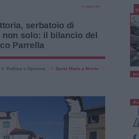
<< INDIETRO
g
ttoria, serbatoio di
non solo: il bilancio del
co Parrella
[E
Politica e Opinioni
Santa Maria a Monte
pu
As