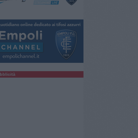
bblicità