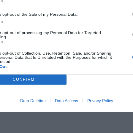
In
riale pirotecnico rinvenuto in diverse attività
erciali, che si trovano tra il distretto industriale
ntino [...]
o opt-out of the Sale of my Personal Data.
In
to opt-out of processing my Personal Data for Targeted
ing.
In
o opt-out of Collection, Use, Retention, Sale, and/or Sharing
Mete
ersonal Data that Is Unrelated with the Purposes for which it
lected.
pu
Out
CONFIRM
pu
Data Deletion
Data Access
Privacy Policy