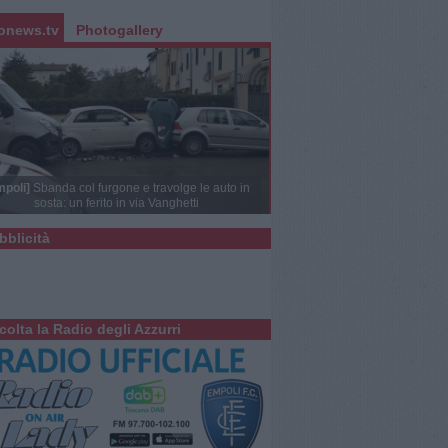
onews.tv
Photogallery
mpoli]
Sbanda col furgone e travolge le auto in
sosta: un ferito in via Vanghetti
bblicità
colta la Radio degli Azzurri