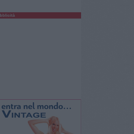
bblicità