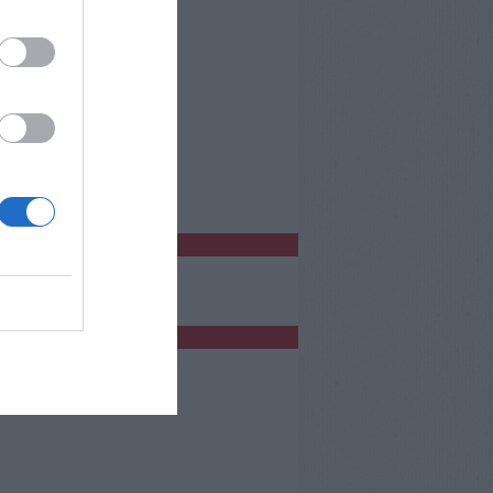
o Empoli
bblicità
bblicità