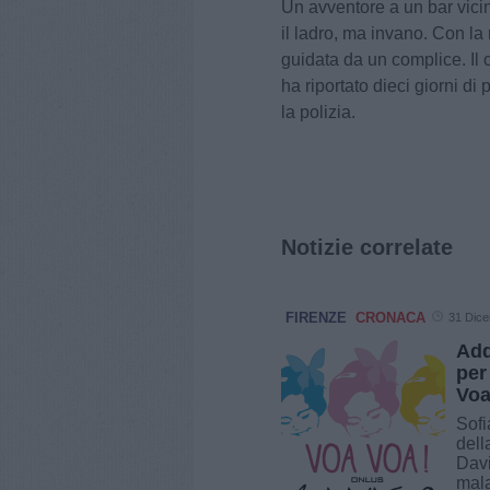
Un avventore a un bar vicin
il ladro, ma invano. Con la 
guidata da un complice. Il
ha riportato dieci giorni di
la polizia.
Notizie correlate
FIRENZE
CRONACA
31 Dic
Add
per
Vo
Sofi
dell
Davi
mala