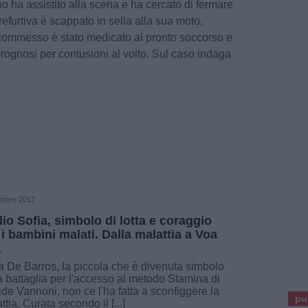
o ha assistito alla scena e ha cercato di fermare
refurtiva è scappato in sella alla sua moto,
 commesso è stato medicato al pronto soccorso e
 prognosi per contusioni al volto. Sul caso indaga
embre 2017
io Sofia, simbolo di lotta e coraggio
 i bambini malati. Dalla malattia a Voa
a
a De Barros, la piccola che è divenuta simbolo
a battaglia per l'accesso al metodo Stamina di
de Vannoni, non ce l'ha fatta a sconfiggere la
pu
ttia. Curata secondo il [...]