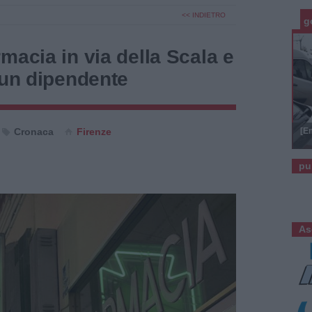
<< INDIETRO
g
macia in via della Scala e
 un dipendente
Cronaca
Firenze
[E
pu
As