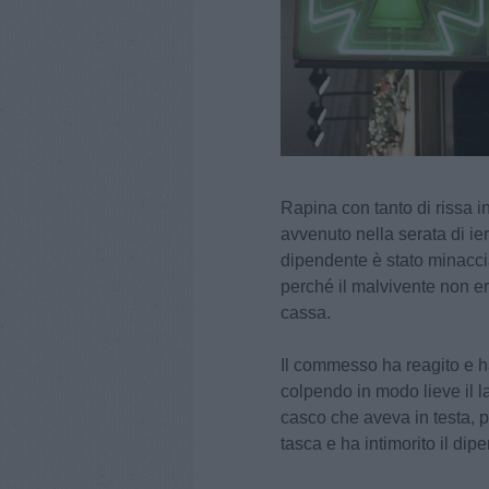
Rapina con tanto di rissa in
avvenuto nella serata di ier
dipendente è stato minaccia
perché il malvivente non er
cassa.
Il commesso ha reagito e h
colpendo in modo lieve il la
casco che aveva in testa, p
tasca e ha intimorito il dip