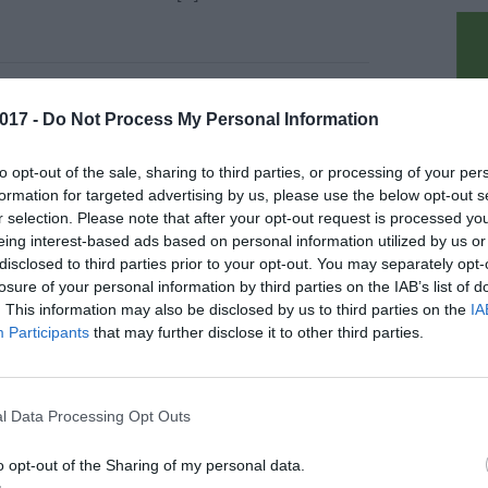
embre 2017
017 -
Do Not Process My Personal Information
ri in azione a Firenze, diversi colpi
pu
si a segno la scorsa notte
to opt-out of the sale, sharing to third parties, or processing of your per
renze si è registrata una serie di furti in casa
formation for targeted advertising by us, please use the below opt-out s
nte la notte tra il 30 e il 31 dicembre. I
r selection. Please note that after your opt-out request is processed y
iventi hanno colpito tre diverse zone della città.
eing interest-based ads based on personal information utilized by us or
disclosed to third parties prior to your opt-out. You may separately opt-
losure of your personal information by third parties on the IAB’s list of
. This information may also be disclosed by us to third parties on the
IA
Participants
that may further disclose it to other third parties.
embre 2017
uestrati 410 Kg di botti all'Osmannoro,
l Data Processing Opt Outs
rresto
nanzieri del Comando Provinciale di Firenze
o opt-out of the Sharing of my personal data.
o sequestrato nei giorni scorsi 410 kg di