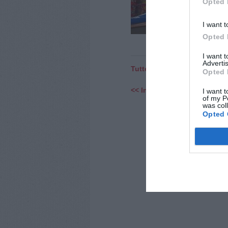
Opted 
mate
comm
fiore
I want t
Opted 
I want 
Advertis
Tutte le notizie di Firenze
Opted 
<< Indietro
I want t
of my P
was col
Opted 