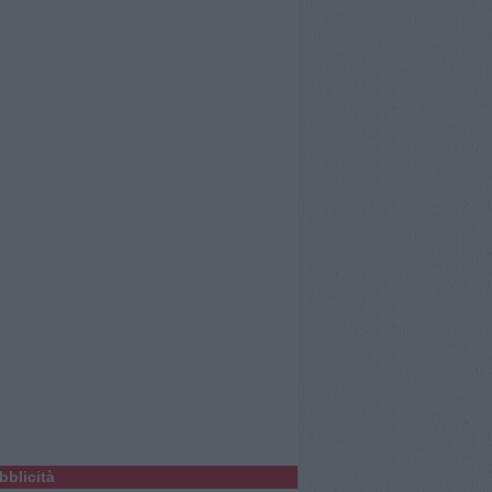
bblicità