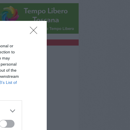
bblicità
sonal or
ection to
ou may
 personal
out of the
 downstream
B’s List of