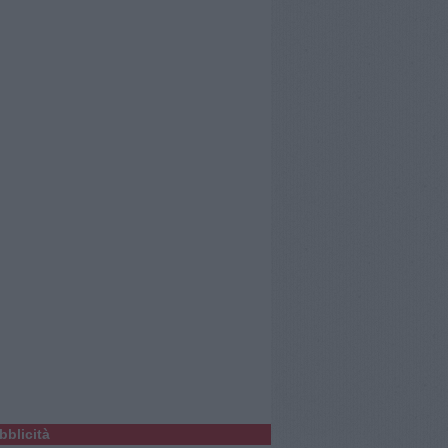
bblicità