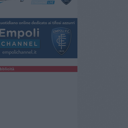
bblicità