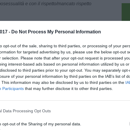
sessualità e con il rispetto/mancato rispetto
t'altra cosa.
017 -
Do Not Process My Personal Information
o da ritenerla una bufala. Eppure la bufala fa da
pu
he un ministro eslcuda una bufala con circolari.
to opt-out of the sale, sharing to third parties, or processing of your per
formation for targeted advertising by us, please use the below opt-out s
r selection. Please note that after your opt-out request is processed y
iudersi qui, ma l'occasione di divulgare
eing interest-based ads based on personal information utilized by us or
olta, per tentare un approccio esplicativo con
disclosed to third parties prior to your opt-out. You may separately opt-
dare oltre. Ci piace farlo perchè è proprio
losure of your personal information by third parties on the IAB’s list of
fondere cultura e consapevolezza.
. This information may also be disclosed by us to third parties on the
IA
Participants
that may further disclose it to other third parties.
: si è donne/uomini, maschio/femmina
l Data Processing Opt Outs
so che abbiamo o che il sesso può essere
stono 63 sfumature tra cui è possibile cambiare,
o opt-out of the Sharing of my personal data.