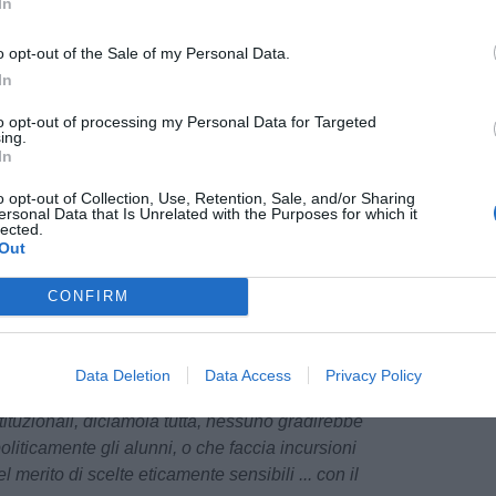
In
soggetto con l'asterisco, nè maschio nè femmina,
o opt-out of the Sale of my Personal Data.
 omosessuale ma fluido, cioè fluttuante.
In
to opt-out of processing my Personal Data for Targeted
ea confusione perchè genere e gender sono
ing.
 non lo sono.
In
o opt-out of Collection, Use, Retention, Sale, and/or Sharing
Mete
re a quale accezione fa riferimento? Significa
ersonal Data that Is Unrelated with the Purposes for which it
lected.
nità tra i sessi, o educare/far conoscere e
pu
Out
ti i possibili genders per giungere ad una parità
 rimane aperta. Ed è all'occhio vigile e
CONFIRM
ta cogliere la differenza.
pu
ressarsi di queste derive?
Data Deletion
Data Access
Privacy Policy
ostituzionali, diciamola tutta, nessuno gradirebbe
oliticamente gli alunni, o che faccia incursioni
l merito di scelte eticamente sensibili ... con il