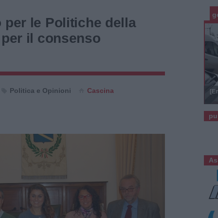
g
per le Politiche della
 per il consenso
Politica e Opinioni
Cascina
[E
pu
As