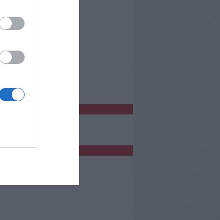
o Empoli
bblicità
bblicità