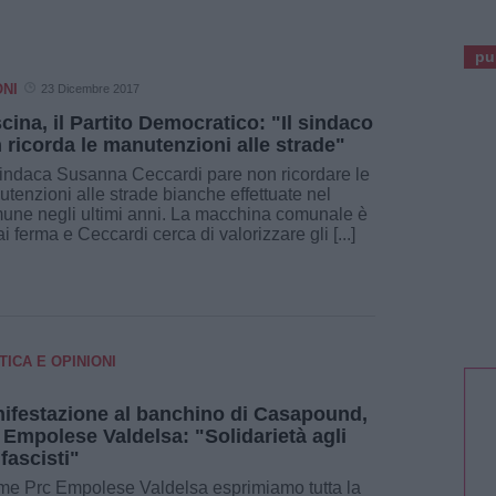
pu
ONI
23 Dicembre 2017
cina, il Partito Democratico: "Il sindaco
 ricorda le manutenzioni alle strade"
indaca Susanna Ceccardi pare non ricordare le
tenzioni alle strade bianche effettuate nel
ne negli ultimi anni. La macchina comunale è
i ferma e Ceccardi cerca di valorizzare gli [...]
TICA E OPINIONI
ifestazione al banchino di Casapound,
 Empolese Valdelsa: "Solidarietà agli
ifascisti"
e Prc Empolese Valdelsa esprimiamo tutta la