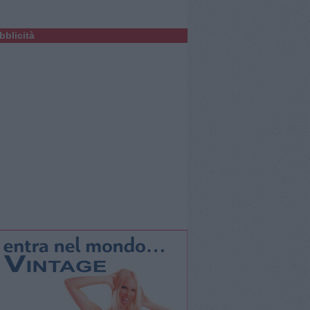
bblicità