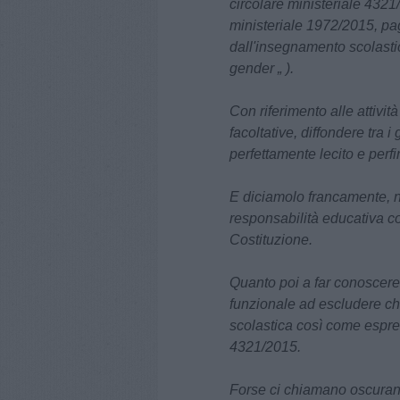
circolare ministeriale 4321
ministeriale 1972/2015, pag
dall'insegnamento scolastic
gender „ ).
Con riferimento alle attivit
facoltative, diffondere tra 
perfettamente lecito e perf
E diciamolo francamente, 
responsabilità educativa com
Costituzione.
Quanto poi a far conoscere 
funzionale ad escludere c
scolastica
così come espres
4321/2015.
Forse ci chiamano oscurant