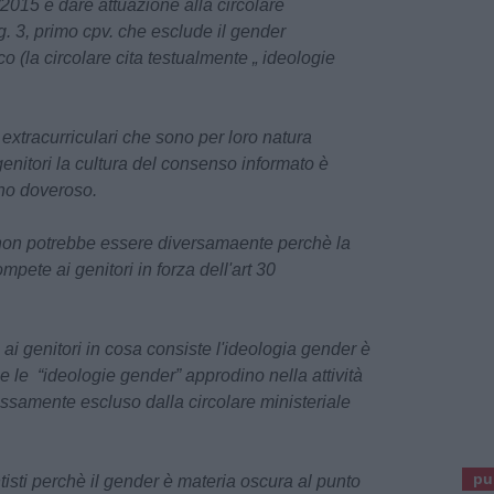
/2015 e dare attuazione alla circolare
. 3, primo cpv. che esclude il gender
o (la circolare cita testualmente „ ideologie
à extracurriculari che sono per loro natura
i genitori la cultura del consenso informato è
ino doveroso
.
non potrebbe essere diversamaente perchè la
pete ai genitori in forza dell'art 30
ai genitori in cosa consiste l'ideologia gender è
he le
“ideologie gender” approdino nella attività
samente escluso dalla circolare ministeriale
pu
isti perchè il gender è materia oscura al punto