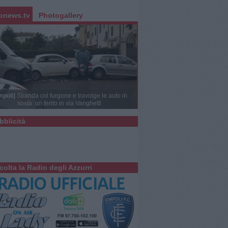
onews.tv
Photogallery
mpoli]
Sbanda col furgone e travolge le auto in
sosta: un ferito in via Vanghetti
bblicità
colta la Radio degli Azzurri