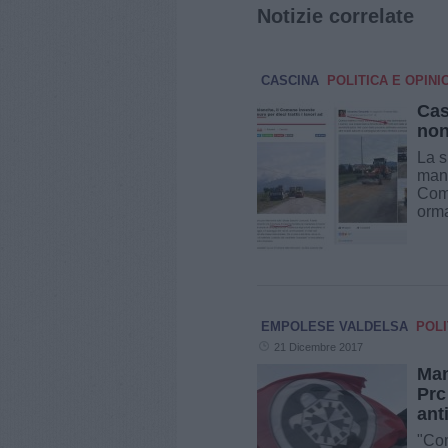
Notizie correlate
CASCINA
POLITICA E OPINI
Cas
non
La s
manu
Comu
orma
EMPOLESE VALDELSA
POLI
21 Dicembre 2017
Man
Prc
ant
"Com