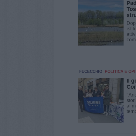
Pad
Tos
str
Dopo
isti
atti
comi
FUCECCHIO
POLITICA E OPI
Il 
Cor
"Anc
stor
al m
temp