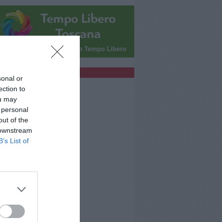
bblicità
sonal or
ection to
ou may
 personal
out of the
 downstream
B’s List of