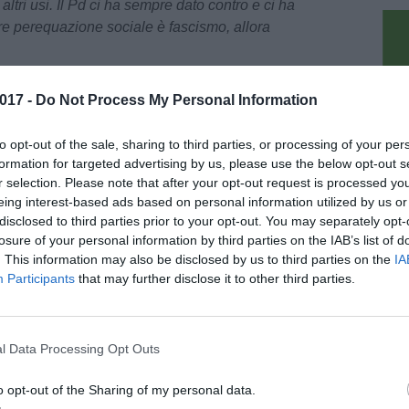
altri usi. Il Pd ci ha sempre dato contro e ci ha
re perequazione sociale è fascismo, allora
era presente fisicamente. Ha parlato via
017 -
Do Not Process My Personal Information
iferito seduta stante le parole dell'onorevole.
pu
zato la questione fucecchiese: "
45 migranti sono
to opt-out of the sale, sharing to third parties, or processing of your per
lema è che i Prefetti poi ne mandano altri. Non
formation for targeted advertising by us, please use the below opt-out s
, ma contro l'accoglienza remunerativa
".
r selection. Please note that after your opt-out request is processed y
eing interest-based ads based on personal information utilized by us or
disclosed to third parties prior to your opt-out. You may separately opt-
s, mentre gli italiani vengono lasciati da parte.
losure of your personal information by third parties on the IAB’s list of
vvisate gestori di migranti e lucrano. Il solo
. This information may also be disclosed by us to third parties on the
IA
trattiva per queste persone, che così hanno
Participants
that may further disclose it to other third parties.
ciplinato la cittadinanza. In definitiva la
o caso a Fucecchio, subisce le scelte dei
ini. La presenza della politica a Fucecchio,
l Data Processing Opt Outs
fettiva, ha
scatenato già polemiche da parte
o opt-out of the Sharing of my personal data.