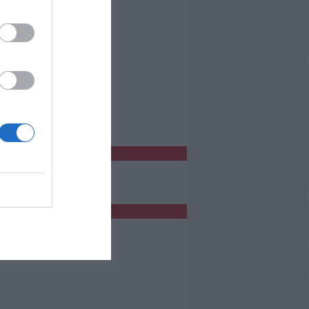
o Empoli
bblicità
bblicità