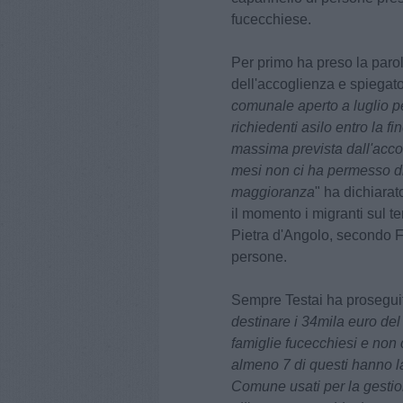
fucecchiese.
Per primo ha preso la parol
dell'accoglienza e spiegato
comunale aperto a luglio 
richiedenti asilo entro la fi
massima prevista dall'accor
mesi non ci ha permesso di 
maggioranza
" ha dichiara
il momento i migranti sul t
Pietra d'Angolo, secondo FI
persone.
Sempre Testai ha proseguit
destinare i 34mila euro del
famiglie fucecchiesi e non
almeno 7 di questi hanno la
Comune usati per la gestio