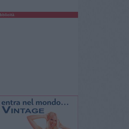
bblicità