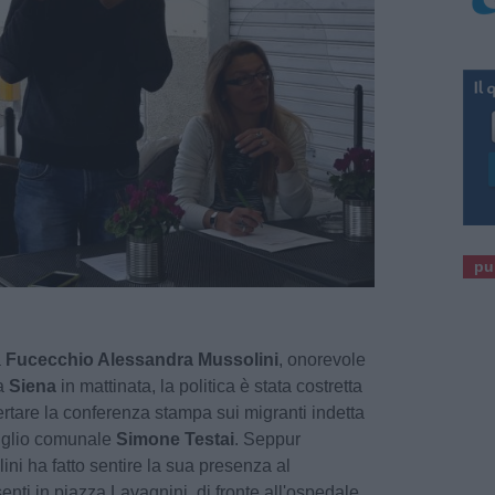
pu
a
Fucecchio Alessandra Mussolini
, onorevole
 a
Siena
in mattinata, la politica è stata costretta
sertare la conferenza stampa sui migranti indetta
iglio comunale
Simone Testai
. Seppur
ni ha fatto sentire la sua presenza al
nti in piazza Lavagnini, di fronte all'ospedale