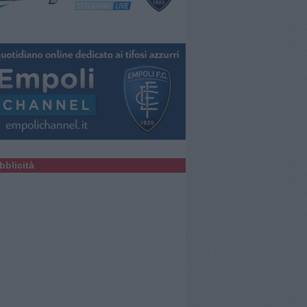
bblicità