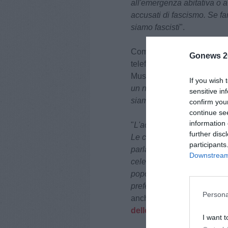
all'emergenza abitativa o a 
accusati di fascismo. Se fa
siamo fascisti
".
Come detto, Mussolini non 
Gonews 2
telefono con Testai che ha r
Mussolini ha infatti analiz
If you wish 
un numero equo, ma il prob
sensitive in
siamo contro l'accoglienza
confirm you
continue se
information 
"
L'accoglienza è un busines
further disc
Le cooperative si sono impro
participants
parlare di Ius Soli è un'at
Downstream 
celermente e in modo non dis
popolazione, come in quest
prefetti
" ha concluso Mussol
Persona
anche se poi non è stata ef
delle istituzioni
.
I want t