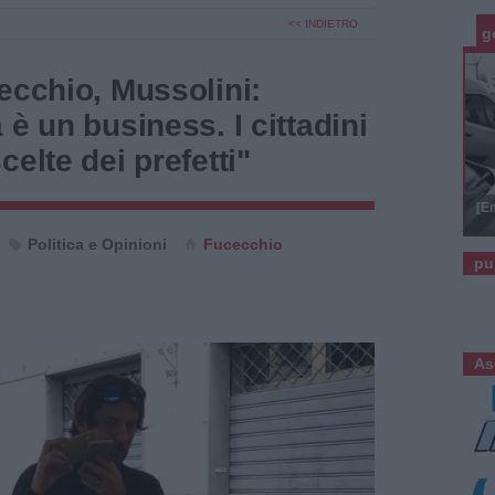
<< INDIETRO
g
ecchio, Mussolini:
 è un business. I cittadini
elte dei prefetti"
[E
Politica e Opinioni
Fucecchio
pu
As