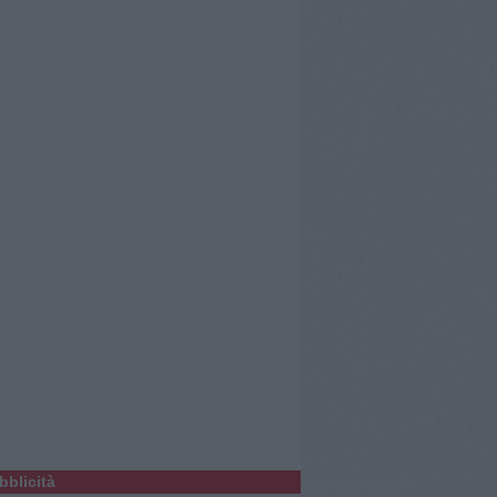
bblicità