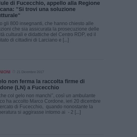
ule di Fucecchio, appello alla Regione
cana: "Si trovi una soluzione
utturale"
 gli 800 insegnanti, che hanno chiesto alle
tuzioni che sia assicurata la prosecuzione delle
vità culturali e didattiche del Centro RDP, ed il
tato di cittadini di Larciano e [...]
NIONI
21 Dicembre 2017
gelo non ferma la raccolta firme di
done (LN) a Fucecchio
he col gelo non manchi", così un ambulante
ico ha accolto Marco Cordone, ieri 20 dicembre
ercato di Fucecchio, quando nonostante la
eratura si aggirasse intorno ai - 2 [...]