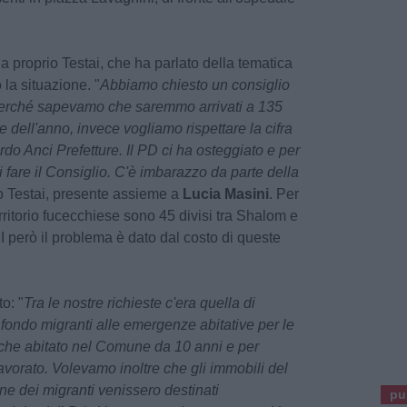
a proprio Testai, che ha parlato della tematica
 la situazione. "
Abbiamo chiesto un consiglio
perché sapevamo che saremmo arrivati a 135
ne dell'anno, invece vogliamo rispettare la cifra
do Anci Prefetture. Il PD ci ha osteggiato e per
fare il Consiglio. C'è imbarazzo da parte della
to Testai, presente assieme a
Lucia Masini
. Per
erritorio fucecchiese sono 45 divisi tra Shalom e
 però il problema è dato dal costo di queste
o: "
Tra le nostre richieste c'era quella di
 fondo migranti alle emergenze abitative per le
 che abitato nel Comune da 10 anni e per
vorato. Volevamo inoltre che gli immobili del
ne dei migranti venissero destinati
pu