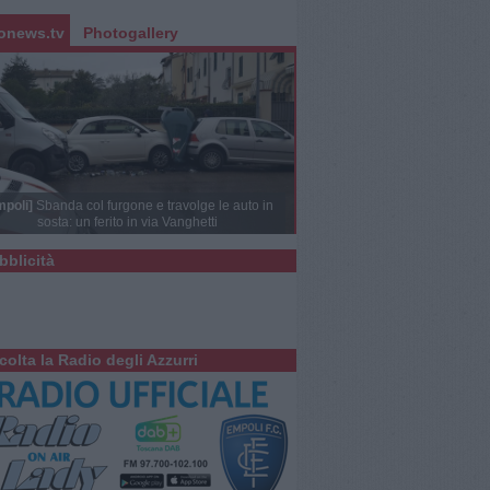
onews.tv
Photogallery
mpoli]
Sbanda col furgone e travolge le auto in
sosta: un ferito in via Vanghetti
bblicità
colta la Radio degli Azzurri