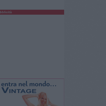
bblicità