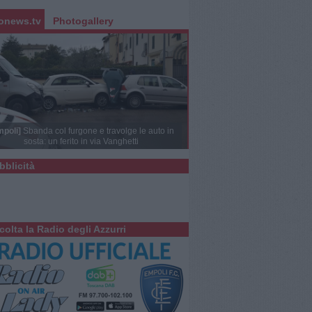
onews.tv
Photogallery
mpoli]
Sbanda col furgone e travolge le auto in
sosta: un ferito in via Vanghetti
bblicità
colta la Radio degli Azzurri