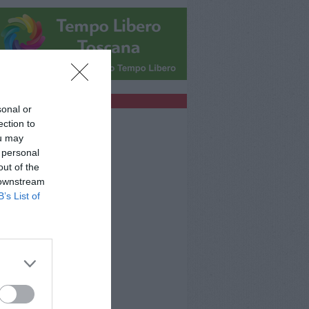
bblicità
sonal or
ection to
ou may
 personal
out of the
 downstream
B’s List of