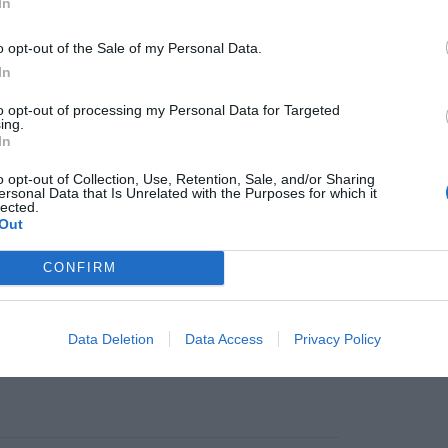
In
feo 'Menichetti Cioccolato', ecco i
citori
o opt-out of the Sale of my Personal Data.
, Sabato 02 Dicembre, si è giocato il Trofeo
In
ichetti Cioccolato " che ci ha deliziato con dei
i molto ghiotti, che hanno addolcito una
to opt-out of processing my Personal Data for Targeted
inata fredda e ventosa.. di [...]
ing.
In
o opt-out of Collection, Use, Retention, Sale, and/or Sharing
Mete
ersonal Data that Is Unrelated with the Purposes for which it
lected.
pu
Out
017
f a San Miniato, ultima tappa del
CONFIRM
cuito 'Gemignani tartufi': i vincitori
pu
 si è giocata l'ultima tappa del Circuito del
tufo "GEMIGNANI TARTUFI" : Circuito che come
Data Deletion
Data Access
Privacy Policy
i gli anni ha dato luogo a gare importanti e molto
rtenti con parecchia affluenza di [...]