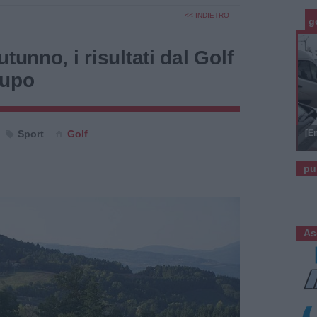
<< INDIETRO
g
tunno, i risultati dal Golf
lupo
Sport
Golf
[E
pu
As