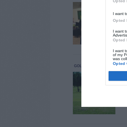
Opted 
Tro
vin
I want t
Ieri
Opted 
"Men
prem
I want 
matt
Advertis
Opted 
I want t
of my P
was col
Opted 
GOLF
SPORT
19 Novembre 2
Gol
cir
Oggi
Tar
tutt
dive