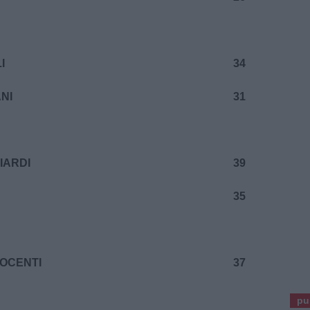
I
34
NI
31
IARDI
39
35
OCENTI
37
pu