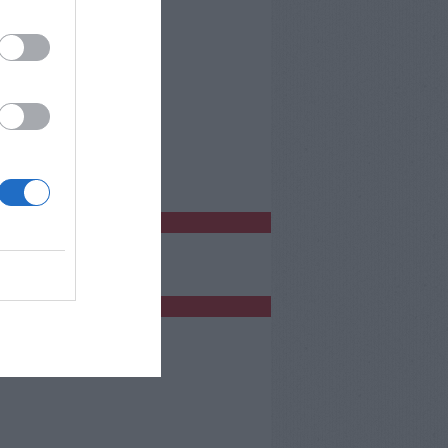
o Empoli
bblicità
bblicità