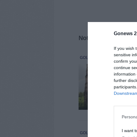
Gonews 2
Notizie correlate
If you wish 
sensitive in
GOLF
SPORT
10 Dicembre 2
confirm you
Gol
continue se
pri
information 
further disc
Fine
gli 
participants
degl
Downstream 
alle [
Persona
I want t
GOLF
SPORT
3 Dicembre 20