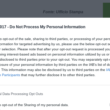
Fonte: Ufficio Stampa
017 -
Do Not Process My Personal Information
pu
to opt-out of the sale, sharing to third parties, or processing of your per
formation for targeted advertising by us, please use the below opt-out s
017
r selection. Please note that after your opt-out request is processed y
f Club San Miniato: gli appuntamenti
eing interest-based ads based on personal information utilized by us or
ma di Natale
disclosed to third parties prior to your opt-out. You may separately opt-
losure of your personal information by third parties on the IAB’s list of
 anno col Botto al Golf Club San Miniato, ecco
eventi: Giovedì 14 Dicembre si terrà la Cena
. This information may also be disclosed by us to third parties on the
IA
i Auguri con i Soci presso il Ristorante Il Sorriso
Participants
that may further disclose it to other third parties.
...]
l Data Processing Opt Outs
o opt-out of the Sharing of my personal data.
17