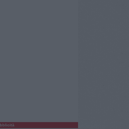
bblicità