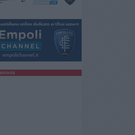
bblicità