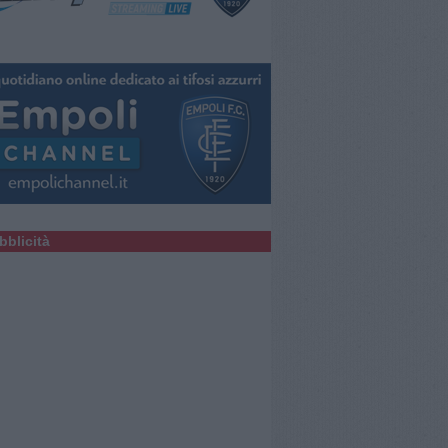
bblicità