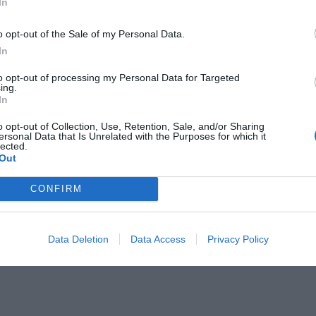
In
zzature e una turbina verso Colfiorito Una
o opt-out of the Sale of my Personal Data.
vile della Città Metropolitana di Firenze,
In
i, è partita stamani da Firenze nell'ambito della
to opt-out of processing my Personal Data for Targeted
ana verso Macerata.
ing.
In
 Angelo Bassi, consigliere delegato alla
o opt-out of Collection, Use, Retention, Sale, and/or Sharing
ocittà - sono in viaggio un'altra volta per portare
Mete
ersonal Data that Is Unrelated with the Purposes for which it
lected.
 dal sisma e dal maltempo. Questa volta la
pu
Out
irezione Colfiorito".
CONFIRM
 trasporta attrezzature e una turbina, che fa
rociv, utili per i soccorsi a quanti oltre ad
pu
o e dalle nuove scosse, sono insidiati anche
Data Deletion
Data Access
Privacy Policy