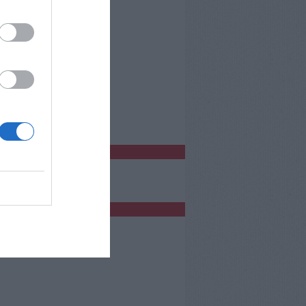
o Empoli
bblicità
bblicità