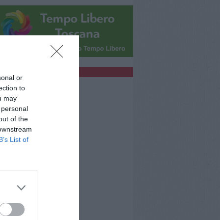
bblicità
sonal or
ection to
ou may
 personal
out of the
 downstream
B’s List of