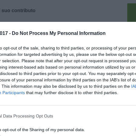
l suo contributo
ta per prestare i soccorsi. Il Team USAR
 poco dopo le 2 per la provincia di Pescara.
017 -
Do Not Process My Personal Information
à per raggiungere la zona. Solo alle ore 4 i primi
pu
sto. "Già da ieri si sono mossi diversi mezzi
to opt-out of the sale, sharing to third parties, or processing of your per
iuto nelle aree colpite dal terremoto e dal
formation for targeted advertising by us, please use the below opt-out s
r selection. Please note that after your opt-out request is processed y
e Marche, in Abruzzo il terremoto ha colpito
eing interest-based ads based on personal information utilized by us or
: così il governatore della Toscana, Enrico
disclosed to third parties prior to your opt-out. You may separately opt-
i della Conferenza delle Regioni.
losure of your personal information by third parties on the IAB’s list of
. This information may also be disclosed by us to third parties on the
IA
icili.
Participants
that may further disclose it to other third parties.
ollata, mentre parte è stata sommersa dalla
ono dovuti restare a circa 6 km dalla struttura,
che di alberi caduti. L'albergo è raggiungibile
l Data Processing Opt Outs
o opt-out of the Sharing of my personal data.
civ della Metrocittà Firenze