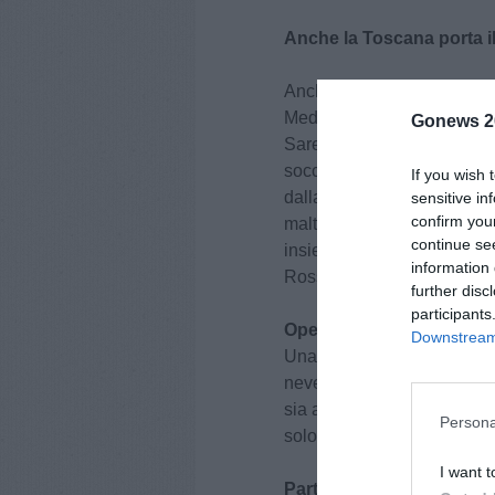
Anche la Toscana porta i
Anche la Toscana si mobili
Medium è partito ieri notte
Gonews 2
Sarebbero molte le difficolt
soccorsi sono giunti sul po
If you wish 
dalla Toscana per portare a
sensitive in
confirm you
maltempo. Ad Amatrice, nell
continue se
insieme ad un freddo aspro"
information 
Rossi, a margine dei lavor
further disc
participants
Operazioni di soccorso diff
Downstream 
Una parte dell'albergo è cr
neve. I mezzi dei soccorsi s
sia a causa dlel aneve alta 
Persona
solo a piedi con gli sci.
I want t
Parte la squadra della Pro