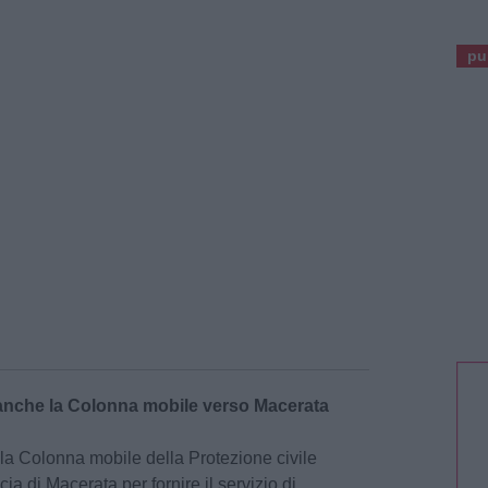
pu
a anche la Colonna mobile verso Macerata
0 la Colonna mobile della Protezione civile
cia di Macerata per fornire il servizio di