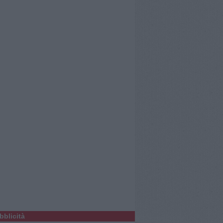
bblicità