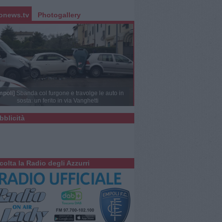
onews.tv
Photogallery
mpoli]
Sbanda col furgone e travolge le auto in
sosta: un ferito in via Vanghetti
bblicità
colta la Radio degli Azzurri