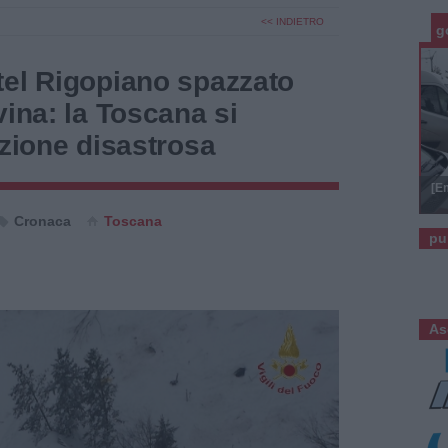
<< INDIETRO
g
tel Rigopiano spazzato
vina: la Toscana si
azione disastrosa
[E
Cronaca
Toscana
pu
As