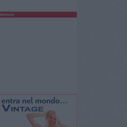
bblicità