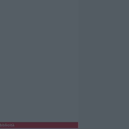
bblicità