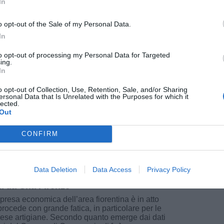
In
ncora più grave – sottolineano i sindacati ‐ ora
to l’incostituzionalità di un blocco dei contratti
o opt-out of the Sale of my Personal Data.
ni. Con questa protesta vogliamo reclamare
In
rso il personale dei Beni culturali, e la
rofessionalità come leva indispensabile di
to opt-out of processing my Personal Data for Targeted
ing.
rale italiano.
In
o opt-out of Collection, Use, Retention, Sale, and/or Sharing
Fonte: Cgil Toscana
Mete
ersonal Data that Is Unrelated with the Purposes for which it
lected.
pu
Out
CONFIRM
pu
ORO
30 Dicembre 2017
Data Deletion
Data Access
Privacy Policy
fotografia di fine anno delle imprese
ta da Cna Firenze
ipresa economica dell’area fiorentina è in atto
rocede con grande fatica, in particolare per le
ese artigiane. Secondo quanto emerge dai dati