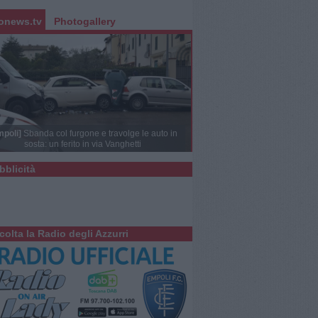
onews.tv
Photogallery
mpoli]
Sbanda col furgone e travolge le auto in
sosta: un ferito in via Vanghetti
bblicità
colta la Radio degli Azzurri