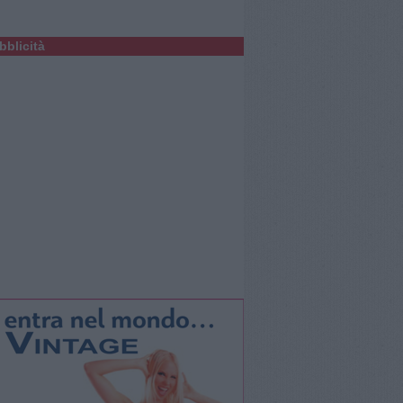
bblicità