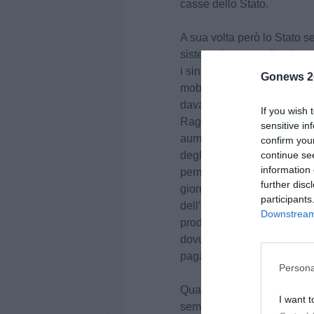
casse dello Stato.
A sua volta però lo Stato 
sistematicamente il valor
i sindacati di categoria Fp 
Gonews 2
mobilitazione per il prossi
davanti alla sede del MEF, 
If you wish 
Ragionerie territoriali. Se ne
sensitive in
aumentato e con esso gli int
confirm you
degli accordi sulla produtt
continue se
information 
permesso di tenere aperti i s
further disc
giorno e 362 giorni l’anno.
participants
dell’Economia, nonostante i 
Downstream 
produttività e nonostante l
dovuto velocizzare l’utilizzo
pagamento ai lavoratori del
Persona
Quanto ai decisori politici,
I want t
sembrano intenti a cercare g