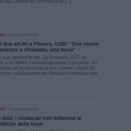
usi dal Camera di Commercio di [...]
ORO
29 Dicembre 2017
ri due art.90 a Firenze, USB: "Due nuove
unzioni a chiamata, una farsa"
 due determine del 28 dicembre 2017, la
6 e la 09645, l’Amministrazione Comunale ha
eduto all’assunzione di due ulteriori articoli 90,
come collaboratore del Sindaco Nardella e uno
ORO
29 Dicembre 2017
 Ataf, i sindacati non tollerano le
ifiche delle linee