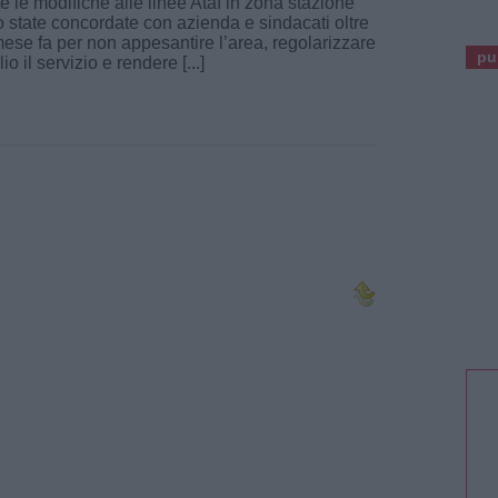
te le modifiche alle linee Ataf in zona stazione
 state concordate con azienda e sindacati oltre
ese fa per non appesantire l’area, regolarizzare
pu
io il servizio e rendere [...]