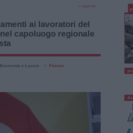
<< INDIETRO
g
amenti ai lavoratori del
 nel capoluogo regionale
sta
[E
Economia e Lavoro
Firenze
pu
As