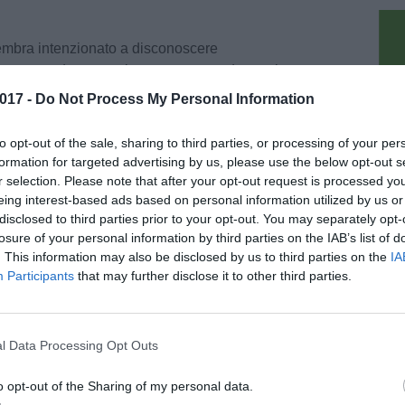
sembra intenzionato a disconoscere
e generato da questo impegno, come denunciano
Cgil Cisl Fp e Uil PA, che lanciano la
017 -
Do Not Process My Personal Information
mo 24 luglio con sit‐in di protesta a Roma,
pu
e in tutti i capoluoghi di Regione presso le
to opt-out of the sale, sharing to third parties, or processing of your per
gli ultimi anni 15 anni il flusso di visitatori è
formation for targeted advertising by us, please use the below opt-out s
roiti ‐ spiegano i sindacati ‐ è merito anche
r selection. Please note that after your opt-out request is processed y
ività che abbiamo sottoscritto, e che hanno
eing interest-based ads based on personal information utilized by us or
disclosed to third parties prior to your opt-out. You may separately opt-
iti culturali in gestione statale per 11 ore al
losure of your personal information by third parties on the IAB’s list of
 Eppure sono anni che il Ministero
. This information may also be disclosed by us to third parties on the
IA
dati che attestano i guadagni effettivi di
Participants
that may further disclose it to other third parties.
e annunciate “semplificazioni” che avrebbero
 dei fondi dedicati, non fa che ritardare il
le prestazioni svolte.
l Data Processing Opt Outs
 anziché preoccuparsi di risolvere la situazione,
o opt-out of the Sharing of my personal data.
iustificazioni per praticare nuovi tagli al salario