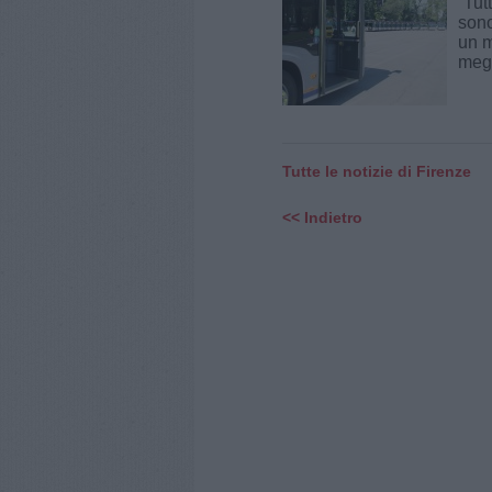
“Tut
sono
un m
megl
Tutte le notizie di Firenze
<< Indietro