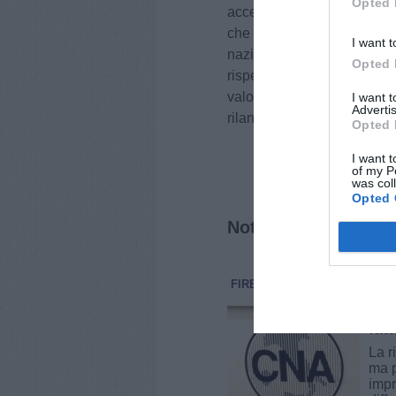
Opted 
accessorio. Atteggiamento a
che la Consulta ha evidenzia
I want t
nazionali durato troppi an
Opted 
rispetto e riconoscimento ve
valorizzazione delle loro p
I want 
Advertis
rilancio del patrimonio cultu
Opted 
I want t
of my P
was col
Opted 
Notizie correlate
FIRENZE
ECONOMIA E LAV
La 
fat
La r
ma p
impr