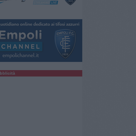
bblicità