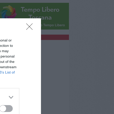
bblicità
sonal or
ection to
ou may
 personal
out of the
 downstream
B’s List of