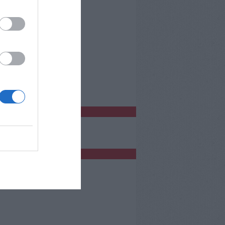
o Empoli
bblicità
bblicità