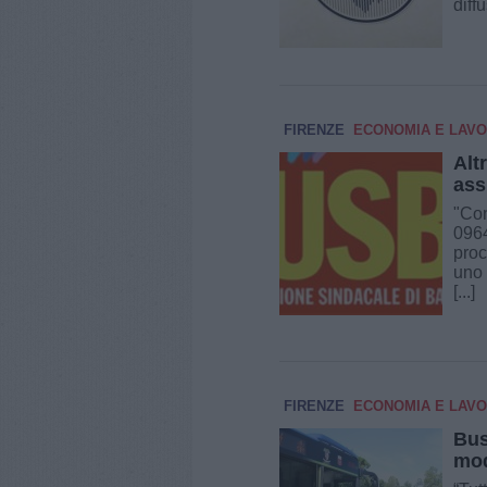
diff
FIRENZE
ECONOMIA E LAV
Alt
ass
"Con
0964
proc
uno 
[...]
FIRENZE
ECONOMIA E LAV
Bus
mod