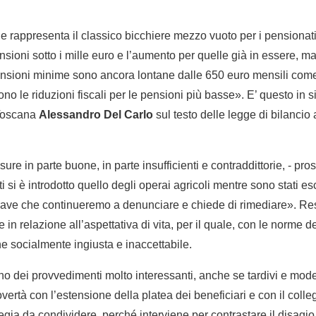
e rappresenta il classico bicchiere mezzo vuoto per i pensionat
nsioni sotto i mille euro e l’aumento per quelle già in essere, 
ensioni minime sono ancora lontane dalle 650 euro mensili come
o le riduzioni fiscali per le pensioni più basse». E’ questo in s
 Toscana
Alessandro Del Carlo
sul testo delle legge di bilancio
re in parte buone, in parte insufficienti e contraddittorie, - pros
i si è introdotto quello degli operai agricoli mentre sono stati esc
grave che continueremo a denunciare e chiede di rimediare». Resta
 in relazione all’aspettativa di vita, per il quale, con le norme d
e socialmente ingiusta e inaccettabile.
sono dei provvedimenti molto interessanti, anche se tardivi e mode
a povertà con l’estensione della platea dei beneficiari e con il col
egia da condividere, perché interviene per contrastare il disagi