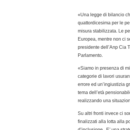
«Una legge di bilancio ch
quattordicesima per le pe
misura stabilizzata. Le p
Europea, mentre non ci son
presidente dell’Anp Cia
Parlamento.
«Siamo in presenza di misu
categorie di lavori usurant
errore ed un’ingiustizia 
tema dell’età pensionabile
realizzando una situazion
Su altri fronti invece ci 
finalizzati alla lotta all
d’inclusione. E’ una strat