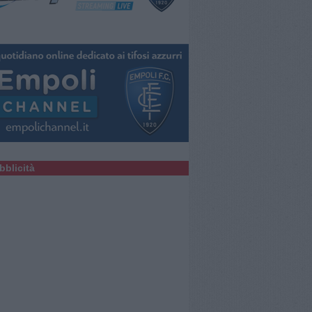
bblicità