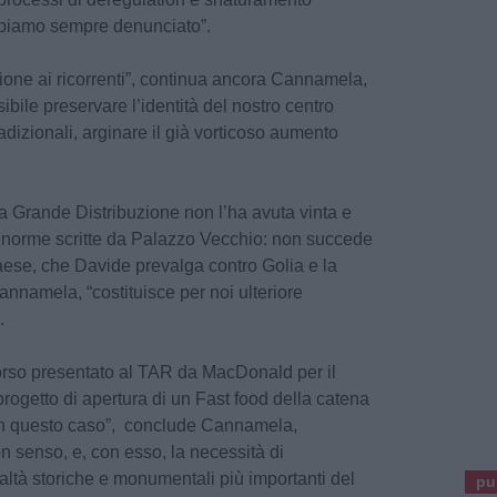
iamo sempre denunciato”.
ione ai ricorrenti”, continua ancora Cannamela,
ibile preservare l’identità del nostro centro
 tradizionali, arginare il già vorticoso aumento
a Grande Distribuzione non l’ha avuta vinta e
e norme scritte da Palazzo Vecchio: non succede
aese, che Davide prevalga contro Golia e la
namela, “costituisce per noi ulteriore
.
corso presentato al TAR da MacDonald per il
progetto di apertura di un Fast food della catena
in questo caso”, conclude Cannamela,
n senso, e, con esso, la necessità di
altà storiche e monumentali più importanti del
pu