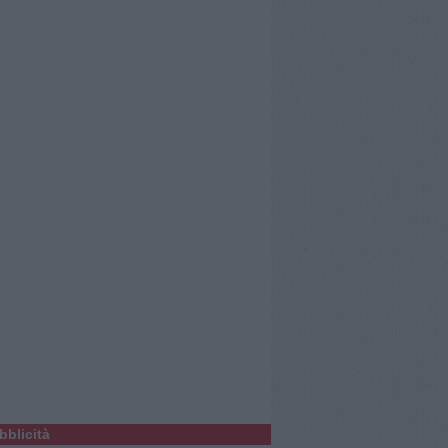
bblicità