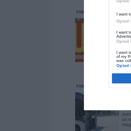
Opted 
FIRENZE
ECONOMIA E LAV
I want t
Alt
Opted 
ass
I want 
"Con
Advertis
0964
Opted 
proc
uno 
I want t
[...]
of my P
was col
Opted 
FIRENZE
ECONOMIA E LAV
Bus
mod
“Tut
sono
un m
megl