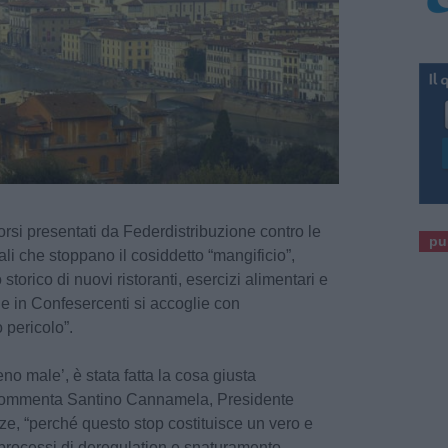
orsi presentati da Federdistribuzione contro le
pu
li che stoppano il cosiddetto “mangificio”,
storico di nuovi ristoranti, esercizi alimentari e
 e in Confesercenti si accoglie con
 pericolo”.
no male’, è stata fatta la cosa giusta
”, commenta Santino Cannamela, Presidente
nze, “perché questo stop costituisce un vero e
 i processi di deregulation e snaturamento