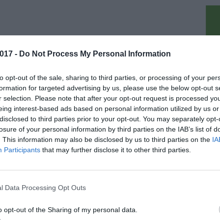
Fonte: Confesercenti - Ufficio Stampa
017 -
Do Not Process My Personal Information
pu
to opt-out of the sale, sharing to third parties, or processing of your per
formation for targeted advertising by us, please use the below opt-out s
r selection. Please note that after your opt-out request is processed y
eing interest-based ads based on personal information utilized by us or
disclosed to third parties prior to your opt-out. You may separately opt-
ORO
30 Dicembre 2017
losure of your personal information by third parties on the IAB’s list of
fotografia di fine anno delle imprese
. This information may also be disclosed by us to third parties on the
IA
ta da Cna Firenze
Participants
that may further disclose it to other third parties.
ipresa economica dell’area fiorentina è in atto
rocede con grande fatica, in particolare per le
ese artigiane. Secondo quanto emerge dai dati
usi dal Camera di Commercio di [...]
l Data Processing Opt Outs
o opt-out of the Sharing of my personal data.