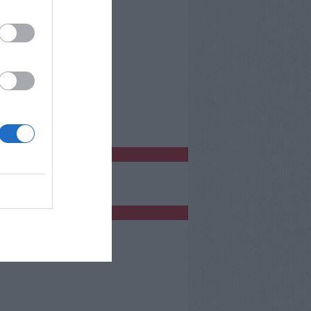
o Empoli
bblicità
bblicità