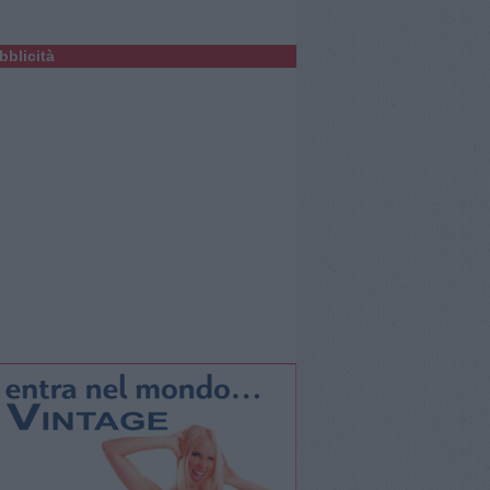
bblicità