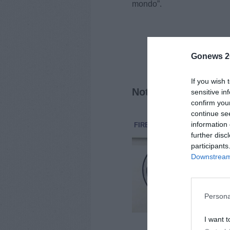
mondo”.
Gonews 2
If you wish 
Notizie correlate
sensitive in
confirm you
continue se
information 
FIRENZE
ECONOMIA E LAV
further disc
La 
participants
fat
Downstream 
La r
ma p
impr
diff
Persona
I want t