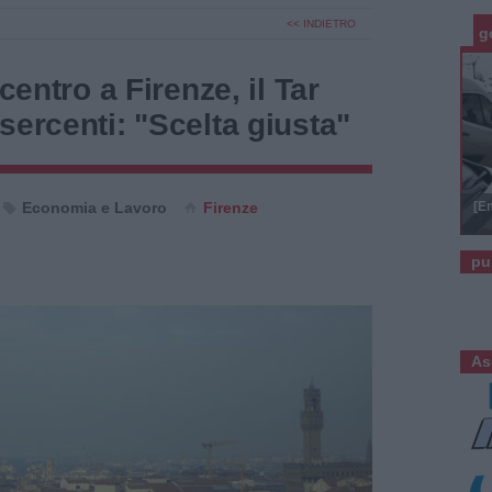
<< INDIETRO
g
 centro a Firenze, il Tar
sercenti: "Scelta giusta"
Economia e Lavoro
Firenze
[E
pu
As