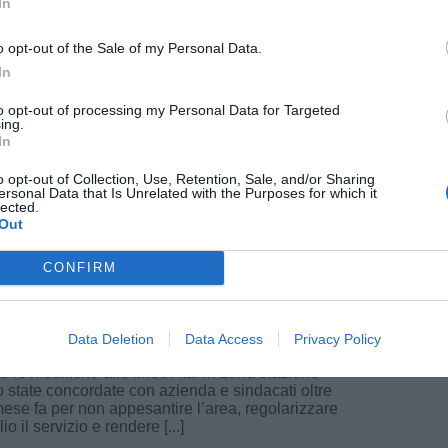
In
ORO
29 Dicembre 2017
o opt-out of the Sale of my Personal Data.
ri due art.90 a Firenze, USB: "Due nuove
In
unzioni a chiamata, una farsa"
to opt-out of processing my Personal Data for Targeted
 due determine del 28 dicembre 2017, la
ing.
6 e la 09645, l’Amministrazione Comunale ha
In
eduto all’assunzione di due ulteriori articoli 90,
come collaboratore del Sindaco Nardella e uno
o opt-out of Collection, Use, Retention, Sale, and/or Sharing
Mete
ersonal Data that Is Unrelated with the Purposes for which it
lected.
pu
Out
CONFIRM
ORO
29 Dicembre 2017
pu
 Ataf, i sindacati non tollerano le
Data Deletion
Data Access
Privacy Policy
ifiche delle linee
te le modifiche alle linee Ataf in zona stazione
 state concordate con azienda e sindacati oltre
ese fa per non appesantire l’area, regolarizzare
io il servizio e rendere [...]