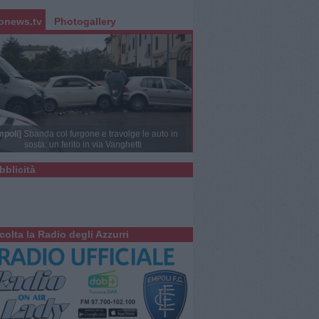
onews.tv
Photogallery
mpoli]
Sbanda col furgone e travolge le auto in
sosta: un ferito in via Vanghetti
bblicità
colta la Radio degli Azzurri