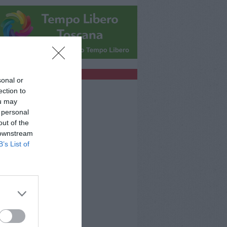
bblicità
sonal or
ection to
ou may
 personal
out of the
 downstream
B’s List of