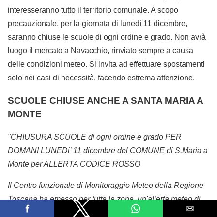
interesseranno tutto il territorio comunale. A scopo
precauzionale, per la giornata di lunedì 11 dicembre,
saranno chiuse le scuole di ogni ordine e grado. Non avrà
luogo il mercato a Navacchio, rinviato sempre a causa
delle condizioni meteo. Si invita ad effettuare spostamenti
solo nei casi di necessità, facendo estrema attenzione.
SCUOLE CHIUSE ANCHE A SANTA MARIA A
MONTE
"CHIUSURA SCUOLE di ogni ordine e grado PER
DOMANI LUNEDi’ 11 dicembre del COMUNE di S.Maria a
Monte per ALLERTA CODICE ROSSO
Il Centro funzionale di Monitoragg
io Meteo della Regione
Toscana ha emesso per tutta la zona, un'allerta meteo di
codice arancione che a partire dalle ore 00:00 di oggi alle